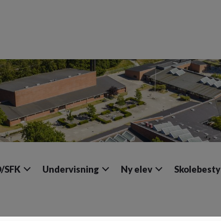
/SFK
Undervisning
Ny elev
Skolebesty