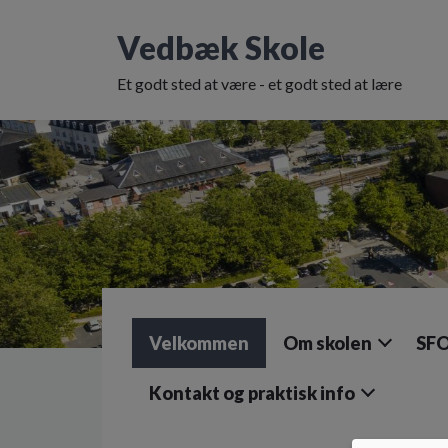
G
å
Vedbæk Skole
t
i
Et godt sted at være - et godt sted at lære
l
h
o
v
e
d
i
n
d
h
o
l
Velkommen
Om skolen
SFO
d
e
t
Kontakt og praktisk info