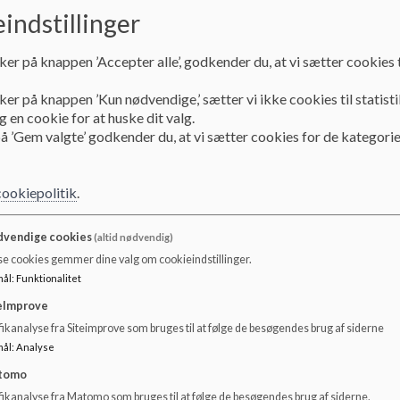
indstillinger
ker på knappen ’Accepter alle’, godkender du, at vi sætter cookies t
ker på knappen ’Kun nødvendige,’ sætter vi ikke cookies til statisti
 en cookie for at huske dit valg.
å ’Gem valgte’ godkender du, at vi sætter cookies for de kategorie
cookiepolitik
.
vendige cookies
(altid nødvendig)
se cookies gemmer dine valg om cookieindstillinger.
Skolestart på Vedbæk Skole
Såd
mål
:
Funktionalitet
Læs mere
Lærin
eImprove
ikanalyse fra Siteimprove som bruges til at følge de besøgendes brug af siderne
Læs mere
Læs
mål
:
Analyse
tomo
fikanalyse fra Matomo som bruges til at følge de besøgendes brug af siderne.