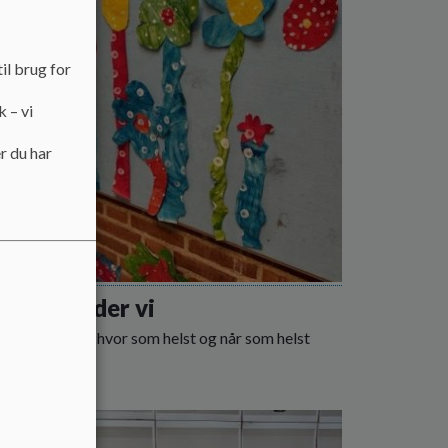
il brug for
k – vi
r du har
an arbejder vi
g finder sted, hvor som helst og når som helst
 mere