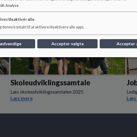
mål
:
Analyse
iver/deaktivér alle
 denne kontakt til at aktivere/deaktivere alle apps.
nødvendige
Accepter valgte
Accepter 
Skoleudviklingssamtale
Job
Læs skoleudviklingssamtalen 2025
Ledi
Læs mere
Læs