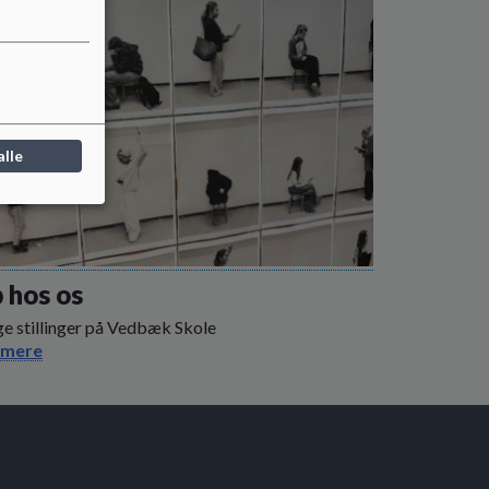
alle
 hos os
ge stillinger på Vedbæk Skole
 mere