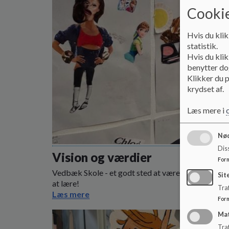
Cookie
Hvis du klik
statistik.
Hvis du klik
benytter dog
Klikker du p
krydset af.
Læs mere i
Nød
Dis
Vision og værdier
For
Vedbæk Skole - et godt sted at være - et godt sted
Sit
at lære!
Traf
Læs mere
For
Ma
Tra