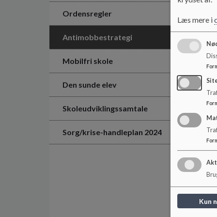
Ordensregler
Læs mere i
Antimobbestrategi
Nød
Dis
Mobilfri skole
For
Sit
Den sunde elev
Traf
For
Skoleudviklingssamtale
Ma
Tra
Sorg/krise-handleplan 2024
For
Akt
Brug
Kun 