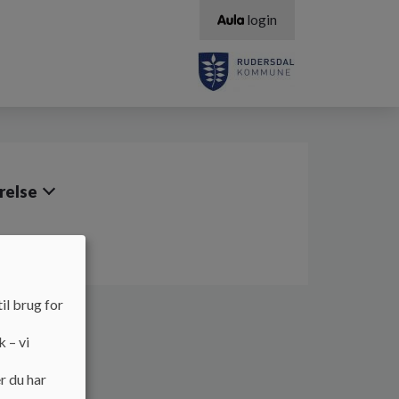
login
relse
il brug for
k – vi
r du har