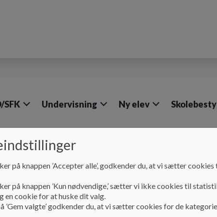
/SFK
Undervisning
Ny elev
Skolebesty
indstillinger
ker på knappen ’Accepter alle’, godkender du, at vi sætter cookies t
Om skolen
Antimobbestrategi
ker på knappen ’Kun nødvendige,’ sætter vi ikke cookies til statisti
Antimobbestrategi
 en cookie for at huske dit valg.
å ’Gem valgte’ godkender du, at vi sætter cookies for de kategorie