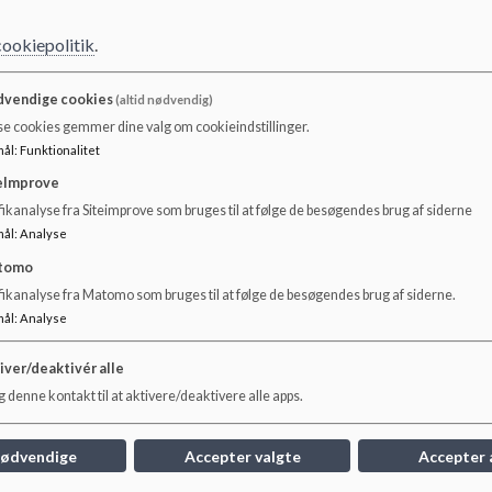
Læs vores antimobbestrategi via linket nedenfor.
cookiepolitik
.
Dokumenter
vendige cookies
(altid nødvendig)
Antimobbestrategi
se cookies gemmer dine valg om cookieindstillinger.
mål
:
Funktionalitet
eImprove
ikanalyse fra Siteimprove som bruges til at følge de besøgendes brug af siderne
mål
:
Analyse
tomo
fikanalyse fra Matomo som bruges til at følge de besøgendes brug af siderne.
mål
:
Analyse
iver/deaktivér alle
 denne kontakt til at aktivere/deaktivere alle apps.
nødvendige
Accepter valgte
Accepter 