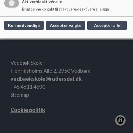
Aktiver/deaktivér alle
Princip nr. 22 - kommunikation mellem skolen og forældrene 2024.pdf
Brug denne kontakt til at aktivere/deaktivere alle apps.
Trafikpolitik
Kun nødvendige
Accepter valgte
Accepter alle
Vedbæk Skole
Henriksholms Allé 2, 2950 Vedbæk
vedbaekskole@rudersdal.dk
+45 4611 4690
Sitemap
Cookie politik