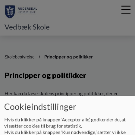
Vedbæk Skole
G
å
Skolebestyrelse
Principper og politikker
t
i
Principper og politikker
l
h
o
v
Her kan du læse skolens principper og politikker, der er
e
vedtaget i Skolebestyrelsen.
Cookieindstillinger
d
Dokumenter
i
n
Hvis du klikker på knappen ’Accepter alle’, godkender du, at
Princip 1 | Samarbejde mellem skole og hjem
d
vi sætter cookies til brug for statistik.
h
Hvis du klikker på knappen ’Kun nødvendige,’ sætter vi ikke