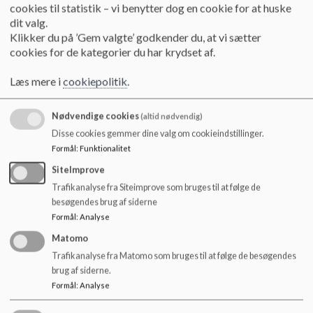
o
cookies til statistik – vi benytter dog en cookie for at huske
l
Princip 3 | Fritagelse fra undervisning ifm. eliteidræt/musik
dit valg.
d
Klikker du på ’Gem valgte’ godkender du, at vi sætter
e
cookies for de kategorier du har krydset af.
t
Princip 11 | Skolens organisering
Læs mere i
cookiepolitik
.
Nødvendige cookies
(altid nødvendig)
Princip 18 | Røg, nikotin- og rusmiddelfrit læringsmiljø
Disse cookies gemmer dine valg om cookieindstillinger.
Formål
:
Funktionalitet
SiteImprove
Princip 19 | Skolefritidsordningens virksomhed
Trafikanalyse fra Siteimprove som bruges til at følge de
besøgendes brug af siderne
Formål
:
Analyse
Princip 20 | Fællesskabsarrangementer
Matomo
Trafikanalyse fra Matomo som bruges til at følge de besøgendes
brug af siderne.
Princip nr. 21 - Underretning i hjemmet om elevers udbytte af undervisningen.pdf
Formål
:
Analyse